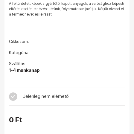
A feltüntetett képek a gyártótól kapott anyagok, a valósághoz képesti
eltérés esetén elnézést kérünk, folyamatosan javítjuk. Kérjük olvasd el
a termék nevét és leírását.
Cikkszám:
Kategória:
Szállítás:
1-4 munkanap
Jelenleg nem elérhető
0 Ft