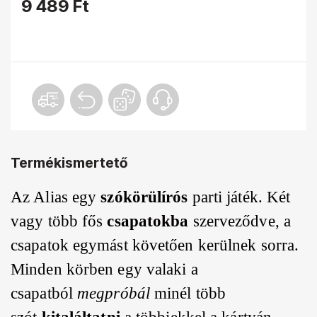
9 489 Ft
Termékismertető
Az Alias egy
szókörülírós
parti játék. Két
vagy több fős
csapatokba
szerveződve, a
csapatok egymást követően kerülnek sorra.
Minden körben egy valaki a
csapatból
megpróbál
minél több