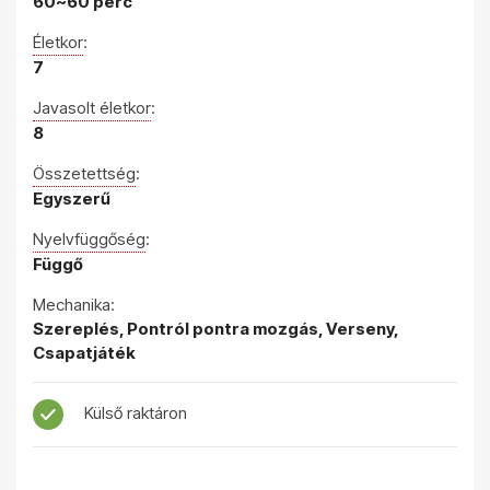
60~60 perc
Életkor
:
7
Javasolt életkor
:
8
Összetettség
:
Egyszerű
Nyelvfüggőség
:
Függő
Mechanika:
Szereplés, Pontról pontra mozgás, Verseny,
Csapatjáték
Külső raktáron