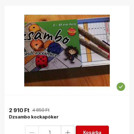
2 910 Ft
4 850 Ft
Dzsambo kockapóker
Kosárba