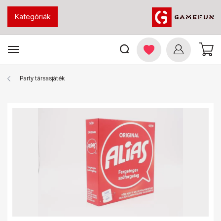
Kategóriák
Party társasjáték