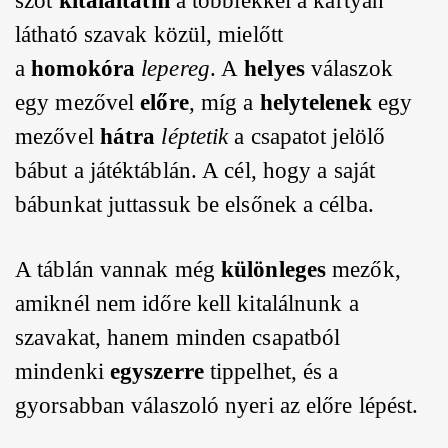
szót
kitaláltatni
a többiekkel a kártyán
látható szavak közül, mielőtt
a
homokóra
lepereg
. A
helyes
válaszok
egy mezővel
előre
, míg a
helytelenek
egy
mezővel
hátra
léptetik
a csapatot jelölő
bábut a játéktáblán. A cél, hogy a saját
bábunkat juttassuk be elsőnek a célba.
A táblán vannak még
különleges
mezők,
amiknél nem időre kell kitalálnunk a
szavakat, hanem minden csapatból
mindenki
egyszerre
tippelhet, és a
gyorsabban válaszoló nyeri az előre lépést.