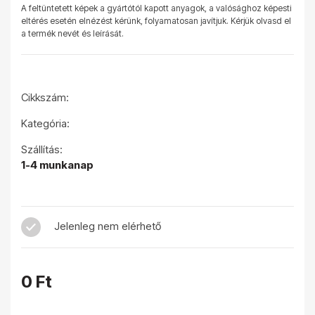
A feltüntetett képek a gyártótól kapott anyagok, a valósághoz képesti
eltérés esetén elnézést kérünk, folyamatosan javítjuk. Kérjük olvasd el
a termék nevét és leírását.
Cikkszám:
Kategória:
Szállítás:
1-4 munkanap
Jelenleg nem elérhető
0 Ft