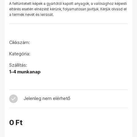
A feltüntetett képek a gyártótól kapott anyagok, a valósághoz képesti
eltérés esetén elnézést kérünk, folyamatosan javítjuk. Kérjük olvasd el
a termék nevét és leírását.
Cikkszám:
Kategória:
Szállítás:
1-4 munkanap
Jelenleg nem elérhető
0 Ft