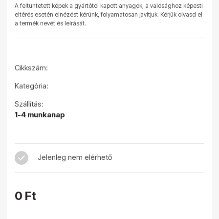
A feltüntetett képek a gyártótól kapott anyagok, a valósághoz képesti
eltérés esetén elnézést kérünk, folyamatosan javítjuk. Kérjük olvasd el
a termék nevét és leírását.
Cikkszám:
Kategória:
Szállítás:
1-4 munkanap
Jelenleg nem elérhető
0 Ft