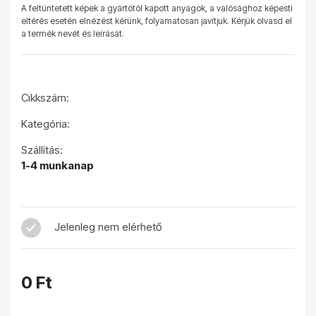
A feltüntetett képek a gyártótól kapott anyagok, a valósághoz képesti
eltérés esetén elnézést kérünk, folyamatosan javítjuk. Kérjük olvasd el
a termék nevét és leírását.
Cikkszám:
Kategória:
Szállítás:
1-4 munkanap
Jelenleg nem elérhető
0 Ft