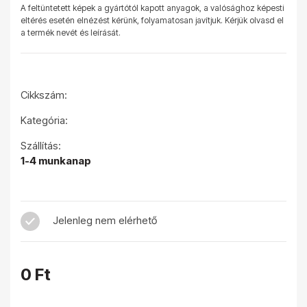
A feltüntetett képek a gyártótól kapott anyagok, a valósághoz képesti
eltérés esetén elnézést kérünk, folyamatosan javítjuk. Kérjük olvasd el
a termék nevét és leírását.
Cikkszám:
Kategória:
Szállítás:
1-4 munkanap
Jelenleg nem elérhető
0 Ft