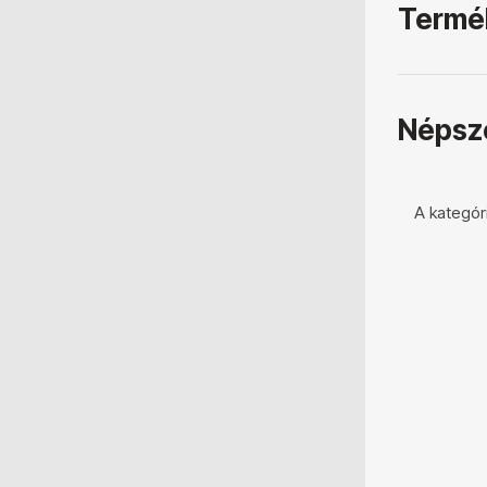
Termék
Népsz
A kategór