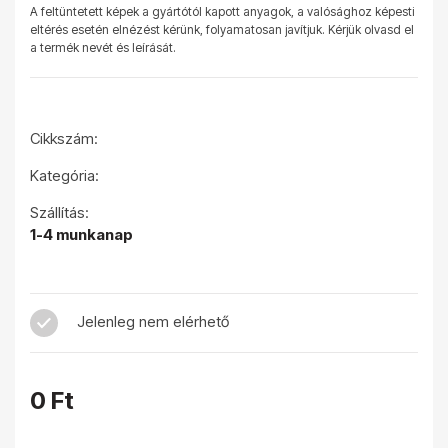
A feltüntetett képek a gyártótól kapott anyagok, a valósághoz képesti
eltérés esetén elnézést kérünk, folyamatosan javítjuk. Kérjük olvasd el
a termék nevét és leírását.
Cikkszám:
Kategória:
Szállítás:
1-4 munkanap
Jelenleg nem elérhető
0 Ft