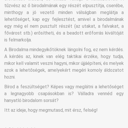
tűzvész az ő birodalmának egy részét elpusztítja, cserébe,
minthogy a jó vezető minden válságban meglátja a
lehetőséget, kap egy fejlesztést, amivel a birodalmának
egy még el nem pusztult részét (az utakat, a falvakat, a
fővárost stb.) erősítheti, és a beadott erőforrás kiváltóját
is felmarkolja.
A Birodalma mindegyikőtöknek lángolni fog, ez nem kérdés.
A kérdés az, kinek van elég taktikai érzéke, hogy tudja,
mikor kell valamit veszni hagyni, mikor újjáépíteni, és melyek
azok a lehetőségek, amelyekért megéri komoly áldozatot
hozni.
Bírod a feszültséget? Képes vagy meglátni a lehetőséget
a legnagyobb csapásokban is? Válladra vennéd egy
hanyatló birodalom sorsát?
Itt az ideje, hogy megmutasd, mit érsz, felség!