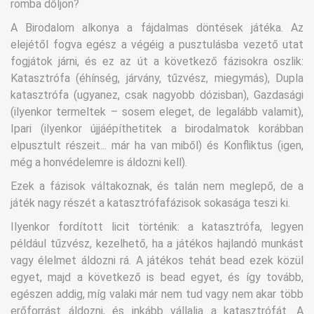
romba dőljön?
A Birodalom alkonya a fájdalmas döntések játéka. Az
elejétől fogva egész a végéig a pusztulásba vezető utat
fogjátok járni, és ez az út a következő fázisokra oszlik:
Katasztrófa (éhínség, járvány, tűzvész, miegymás), Dupla
katasztrófa (ugyanez, csak nagyobb dózisban), Gazdasági
(ilyenkor termeltek – sosem eleget, de legalább valamit),
Ipari (ilyenkor újjáépíthetitek a birodalmatok korábban
elpusztult részeit... már ha van miből) és Konfliktus (igen,
még a honvédelemre is áldozni kell).
Ezek a fázisok váltakoznak, és talán nem meglepő, de a
játék nagy részét a katasztrófafázisok sokasága teszi ki.
Ilyenkor fordított licit történik: a katasztrófa, legyen
például tűzvész, kezelhető, ha a játékos hajlandó munkást
vagy élelmet áldozni rá. A játékos tehát bead ezek közül
egyet, majd a következő is bead egyet, és így tovább,
egészen addig, míg valaki már nem tud vagy nem akar több
erőforrást áldozni, és inkább vállalja a katasztrófát. A