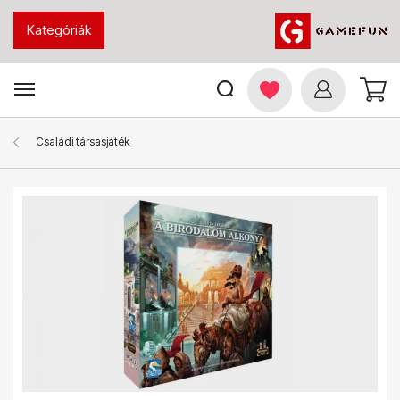
Kategóriák
Családi társasjáték