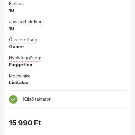
Életkor
:
10
Javasolt életkor
:
10
Összetettség
:
Gamer
Nyelvfüggőség
:
Független
Mechanika:
Licitálás
Külső raktáron
15 990 Ft