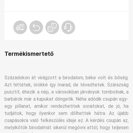
Termékismertető
Századokon át virágzott a birodalom, béke volt és bőség.
Azt hittétek, örökké így marad, de tévedtetek. Szárazság
pusztít, éhezik a nép, a városokban járványok tombolnak, a
barbárok már a kapukat döngetik. Néha adódik csupán egy-
egy pillanat, amikor rendezhetitek soraitokat, de jó, ha
tudjátok, hogy ilyenkor sem dőlhettek hátra. Az újabb
csapásokra való felkészülés ideje ez. A kérdés csupán az,
melyikőtök birodalmát sikerül megóvni attól, hogy teljesen