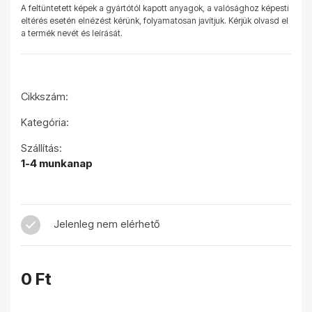
A feltüntetett képek a gyártótól kapott anyagok, a valósághoz képesti
eltérés esetén elnézést kérünk, folyamatosan javítjuk. Kérjük olvasd el
a termék nevét és leírását.
Cikkszám:
Kategória:
Szállítás:
1-4 munkanap
Jelenleg nem elérhető
0 Ft