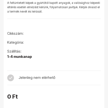
A feltüntetett képek a gyártótól kapott anyagok, a valósághoz képesti
eltérés esetén elnézést kérünk, folyamatosan javítjuk. Kérjük olvasd el
a termék nevét és leírását.
Cikkszám:
Kategória:
Szállítás:
1-4 munkanap
Jelenleg nem elérhető
0 Ft